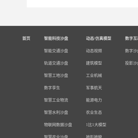
首页
智能科技沙盘
动态/仿真模型
数字互
智能交通沙盘
动态视频
数字沙
轨道交通沙盘
建筑模型
投影沙
智慧工地沙盘
工业机械
数字孪生
军事航天
智慧工业物流
能源电力
智慧水利沙盘
农业生态
物联网数据沙盘
1比1大模型
智慧农业沙盘
地形地貌